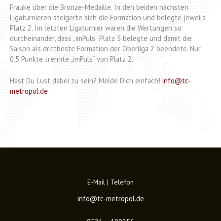
Frauke über die Bronze-Medaille. In den beiden nächsten
Ligaturnieren steigerte sich die Formation und belegte jeweils
Platz 2. Im letzten Ligaturnier waren die Wertungen so
durcheinander, dass „imPuls“ Platz 5 belegte und damit die
Saison als drittbeste Formation der Oberliga 2 beendete. Nur
0,5 Punkte trennte „imPuls“ von Platz 2.
Hast Du Lust dabei zu sein? Melde Dich einfach!
info@tc-
metropol.de
E-Mail | Telefon
info@tc-metropol.de